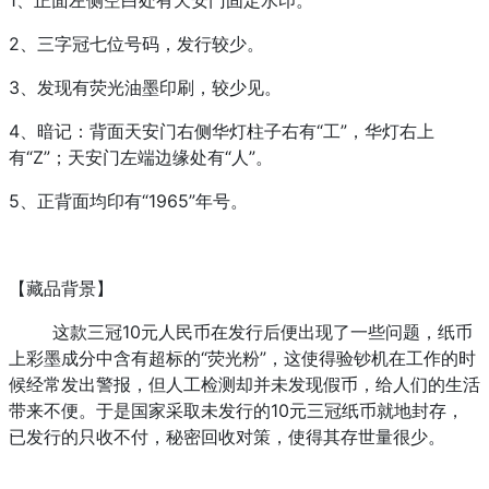
1、正面左侧空白处有天安门固定水印。
2、三字冠七位号码，发行较少。
3、发现有荧光油墨印刷，较少见。
4、暗记：背面天安门右侧华灯柱子右有“工”，华灯右上
有“Z”；天安门左端边缘处有“人”。
5、正背面均印有“1965”年号。
【藏品背景】
这款三冠10元人民币在发行后便出现了一些问题，纸币
上彩墨成分中含有超标的“荧光粉”，这使得验钞机在工作的时
候经常发出警报，但人工检测却并未发现假币，给人们的生活
带来不便。于是国家采取未发行的10元三冠纸币就地封存，
已发行的只收不付，秘密回收对策，使得其存世量很少。