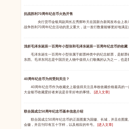
抗战胜利70周年纪念币火热开售
央行货币金银局副局长左秀辉昨天在国新办新闻发布会上表示，
战争胜利70周年纪念活动的意义重大，这一发行数量能够更好地满
浅析毛泽东诞辰一百周年小型张和毛泽东诞辰一百周年纪念币的收藏
毛泽东诞生一百周年小型张属于邮票种类中的纪念邮票，是邮票收
东西。毛泽东同志是中国历史人物中值得人们敬佩的认为之一，也是
40周年纪念币为何受到关注？
40周年纪念币作为收藏史上最值得关注且单枚收藏价格最高的一
大金银币收藏爱好者来说是非常好奇的事情。
[进入文章]
联合国成立50周年纪念币基本信息介绍
联合国成立50周年纪念币的正面图案为国徽、长城，并且在图案
会徽，并且刊印有五十字样，以及相应的年号。
[进入文章]