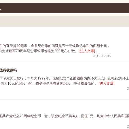
讯
币的直径是40毫米，金质纪念币的面额是五十元银质纪念币的面额十元，
止建军70周年纪念币银币价格为200元左右/枚。
[进入文章]
2019-12-05
值得收藏吗
9月20日发行，年号为1999年。该枚纪念币正面图案为内环为天安门及礼花;外环上
这枚面值为10元的纪念币的币市盈率是所有建国纪念币中价格最低的。
[进入文章]
2
国共产党成立70周年纪念币一套，该套纪念币共3枚，面值1元，均为中华人民共和国
2