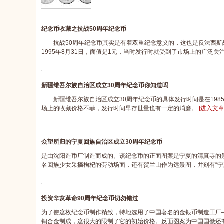
纪念币收藏之抗战50周年纪念币
抗战50周年纪念币其实是有着双重纪念意义的，这也是反法西斯战
1995年8月31日，面值是1元，当时发行时就受到了市场上的广泛关
新疆维吾尔族自治区成立30周年纪念币你知道吗
新疆维吾尔族自治区成立30周年纪念币的具体发行时间是在1985
场上的收藏价格不菲，发行时间早存世量也有一定的消磨。
[进入文章
众望所归的宁夏回族自治区成立30周年纪念币
是由沈阳造币厂制造而成的。该纪念币的正面图案是宁夏的清真寺的景色
名回族少女采摘枸杞的劳动场面，还有贺兰山作为远景图，并刻有“宁夏
投资辛亥革命90周年纪念币切勿错过
为了使这枚纪念币制作精致，特地选用了中国著名的金银币制造工厂
铜合金制成，这很大的限制了它的初始价格。反面图案为中国国徽还