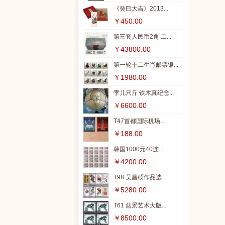
《癸巳大吉》2013...
￥450.00
第三套人民币2角 二...
￥43800.00
第一轮十二生肖邮票银...
￥1980.00
孛儿只斤 铁木真纪念...
￥6600.00
T47首都国际机场...
￥188.00
韩国1000元40连...
￥4200.00
T98 吴昌硕作品选...
￥5280.00
T61 盆景艺术大版...
￥8500.00