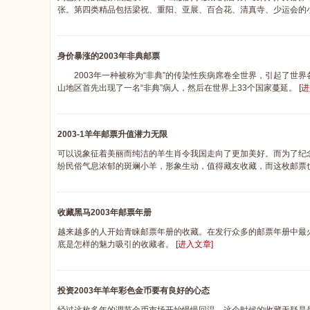
张。第四类精品包括梁祝、重阳、亚展、百合花、清真寺、少运会的
身价暴涨的2003年非典邮票
2003年一种被称为“非典”的传染性疾病席卷全世界，引起了世
山地区首先出现了一名“非典”病人，然后在世界上33个国家蔓延。
[
2003-1羊年邮票升值潜力无限
可以说象征着美丽而纯洁的羊生肖令我国走向了更加美好。而为了纪念生肖
纷民俗气息浓郁的斑斓小羊，形象生动，值得藏友收藏，而这枚邮票也
收藏黑马2003年邮票年册
越来越多的人开始青睐邮票年册的收藏。在发行众多的邮票年册中最火
底是怎样的魅力吸引的收藏者。
[进入文章]
投资2003年羊年彩色金币要有良好的心态