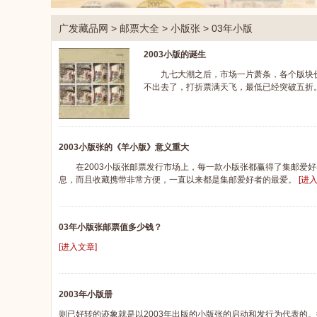
广发藏品网
>
邮票大全
>
小版张
>
03年小版
2003小版的诞生
九七大潮之后，市场一片萧条，各个版块价
不出去了，打折票满天飞，最低已经突破五折
2003小版张的《羊小版》意义重大
在2003小版张邮票发行市场上，每一款小版张都赢得了集邮爱好
息，而且收藏携带非常方便，一直以来都是集邮爱好者的最爱。
[进
03年小版张邮票值多少钱？
[进入文章]
2003年小版册
则已好转的迹象就是以2003年出版的小版张的启动和发行为代表的