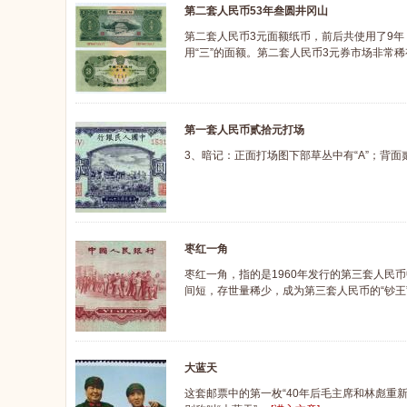
第二套人民币53年叁圆井冈山
第二套人民币3元面额纸币，前后共使用了9
用“三”的面额。第二套人民币3元券市场非常
第一套人民币贰拾元打场
3、暗记：正面打场图下部草丛中有“A”；背面贰
枣红一角
枣红一角，指的是1960年发行的第三套人民
间短，存世量稀少，成为第三套人民币的“钞王
大蓝天
这套邮票中的第一枚“40年后毛主席和林彪重