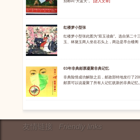
别称叫“大蓝天”。
[进入文章]
红楼梦小型张
红楼梦小型张此图为“双玉读曲”。选自第二十
玉、林黛玉两人坐在石头上，两边是亭台楼阁
03年非典邮票凝聚非典记忆
非典险情成功解除之后，邮政部特地发行了20
邮票可以说凝聚了所有人记忆犹新的非典记忆
友情链接
Friendly links