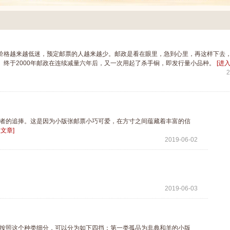
格越来越低迷，预定邮票的人越来越少。邮政是看在眼里，急到心里，再这样下去
。终于2000年邮政在连续减量六年后，又一次用起了杀手锏，即发行量小品种。
[进
2
者的追捧。这是因为小版张邮票小巧可爱，在方寸之间蕴藏着丰富的信
入文章]
2019-06-02
2019-06-03
。按照这个种类细分，可以分为如下四挡：第一类孤品为非典和羊的小版