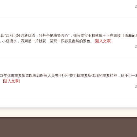
2
三回“西厢记妙词通戏语，牡丹亭艳曲警芳心”，描写贾宝玉和林黛玉正在阅读《西厢记
，小桥流水，四周是一片桃花，呈现一派春意盎然的景色。
[进入文章]
2
03年抗击非典邮票以表彰医务人员忠于职守奋力抗非典所体现的非典精神，这小小一枚
。
[进入文章]
2