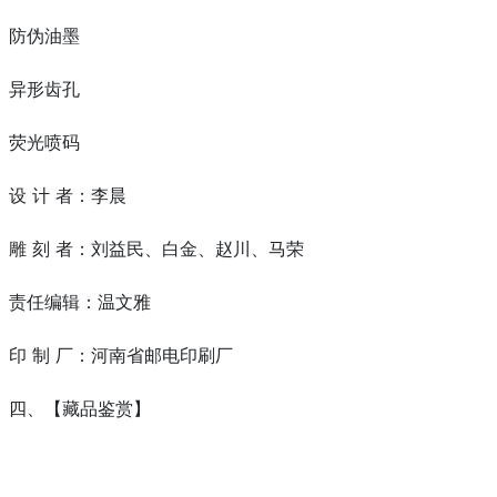
防伪油墨
异形齿孔
荧光喷码
设 计 者：李晨
雕 刻 者：刘益民、白金、赵川、马荣
责任编辑：温文雅
印 制 厂：河南省邮电印刷厂
四、【藏品鉴赏】