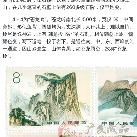
山，在几乎笔直的石壁上凿有260多级石阶，仅容足尖。
4－4为“苍龙岭”。苍龙岭南北长1500米，宽仅1米，中间
突起，形似鱼背，两侧均为万丈深渊，人行其上，难以自恃。
岭尾是逸神岩，上有“韩愈投书处”的石刻。相传韩愈上岭，惊
颤色变，写下遗笔，投于岩下。是通往南、中、东、西峰的唯
一通道，因山岭耸立，山体青黑，如苍龙腾空，故称“苍龙
岭”。