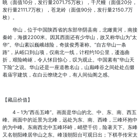
眺（面值10分，发行量2071.75万枚），千尺幢（面值20分，
发行量2111.7万枚），苍龙岭（面值90分，发行量2150.7万
枚）。
华山，位于中国陕西省的东部华阴县南，北瞰黄河，南接
秦岭，海拨2200米。因其西面还有少华山，故又称华山为“太
华”。华山素以巍峨雄险，奇拔俊秀著称。“自古华山一条
路”，从峪口到山项，仅南北一线，计程约10公里，逶迤曲
折，艰险崎岖，令人怵目惊心，叹为观止。中国素有“华山天
下险”之说。华山还是一座道教名山，山巅峰谷之间处处点缀
着庙宇建筑，在白云缭绕之中，有人间仙阁之感。
【藏品价值】
4－1为“西岳五峰”。画面是华山的北、中、东、南、西五
峰。画面中的近景为北峰，远处为东、南、西峰，三峰环抱中
的为中峰。东南西北中五峰环峙，峭壁千仞，险著天下。东峰
又名朝阳峰居华山之东。峰顶朝阳台可观日出；下棋亭传宋太