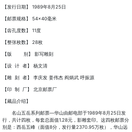
【发行日期】 1989年8月25日
【邮票规格】 54×40毫米
【齿孔度数】 11度
【整张枚数】 28枚
【版 别】 影写雕刻
【设 计 者】 杨文清
【雕 刻 者】 李庆发 姜伟杰 阎炳武 呼振源
【印 制 厂】 北京邮票厂
【藏品介绍】
名山五岳系列邮票—华山由邮电部于1989年8月25日发
行，共计四枚，每套总面值1.28元，影雕套印。这四枚邮票分
别是：西岳五峰（面值8分，发行量2370.95万枚），华山远