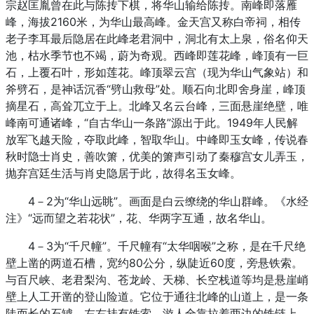
宗赵匡胤曾在此与陈抟下棋，将华山输给陈抟。南峰即落雁
峰，海拔2160米，为华山最高峰。金天宫又称白帝祠，相传
老子李耳最后隐居在此峰老君洞中，洞北有太上泉，俗名仰天
池，枯水季节也不竭，蔚为奇观。西峰即莲花峰，峰顶有一巨
石，上覆石叶，形如莲花。峰顶翠云宫（现为华山气象站）和
斧劈石，是神话沉香“劈山救母”处。顺石向北即舍身崖，峰顶
摘星石，高耸兀立于上。北峰又名云台峰，三面悬崖绝壁，唯
峰南可通诸峰，“自古华山一条路”源出于此。1949年人民解
放军飞越天险，夺取此峰，智取华山。中峰即玉女峰，传说春
秋时隐士肖史，善吹箫，优美的箫声引动了秦穆宫女儿弄玉，
抛弃宫廷生活与肖史隐居于此，故得名玉女峰。
4－2为“华山远眺”。画面是白云缭绕的华山群峰。《水经
注》“远而望之若花状”，花、华两字互通，故名华山。
4－3为“千尺幢”。千尺幢有“太华咽喉”之称，是在千尺绝
壁上凿的两道石槽，宽约80公分，纵陡近60度，旁悬铁索。
与百尺峡、老君梨沟、苍龙岭、天梯、长空栈道等均是悬崖峭
壁上人工开凿的登山险道。它位于通往北峰的山道上，是一条
陡而长的石罅，左右挂有铁索，游人全靠拉着两边的铁链上